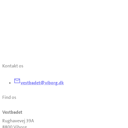
Kontakt os
vestbadet@viborg.dk
Find os
Vestbadet
Rughavevej 39A
8800 Viborg