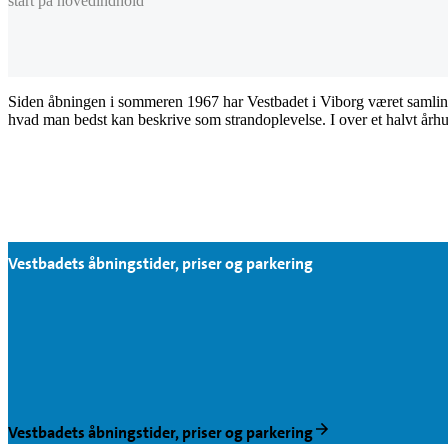
start på hovedindhold
Siden åbningen i sommeren 1967 har Vestbadet i Viborg været samlin
hvad man bedst kan beskrive som strandoplevelse. I over et halvt århund
Vestbadets åbningstider, priser og parkering
Vestbadets åbningstider, priser og parkering