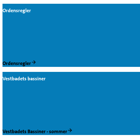
Ordensregler
Ordensregler
Vestbadets bassiner
Vestbadets Bassiner - sommer