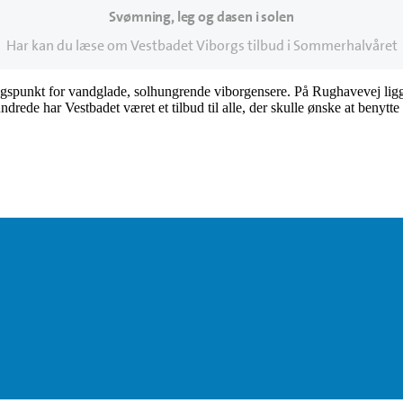
Svømning, leg og dasen i solen
senest opdateret 4. august 2026
Har kan du læse om Vestbadet Viborgs tilbud i Sommerhalvåret
gspunkt for vandglade, solhungrende viborgensere. På Rughavevej ligg
rede har Vestbadet været et tilbud til alle, der skulle ønske at benytte 