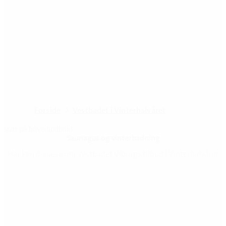
Forside
Vestbadet i Vinterhalvåret
start på hovedindhold
Saunagus og vinterbadning
senest opdateret 13. januar 2025
Har kan du læse om Vestbadet Viborgs tilbud i Vinterhalvåret