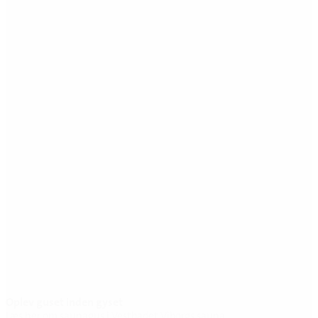
Oplev guset inden gyset
Læs her om saunagus i Vestbadet Viborgs sauna