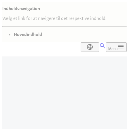
Indholdsnavigation
Vælg et link for at navigere til det respektive indhold.
gå til
Hovedindhold
DA
Menu