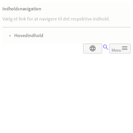
Indholdsnavigation
Vælg et link for at navigere til det respektive indhold.
gå til
Hovedindhold
DA
Menu