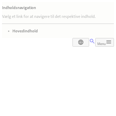
Indholdsnavigation
Vælg et link for at navigere til det respektive indhold.
gå til
Hovedindhold
DA
Menu