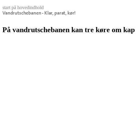
start på hovedindhold
Vandrutschebanen - Klar, parat, kør!
senest opdateret 13. januar 2025
På vandrutschebanen kan tre køre om kap